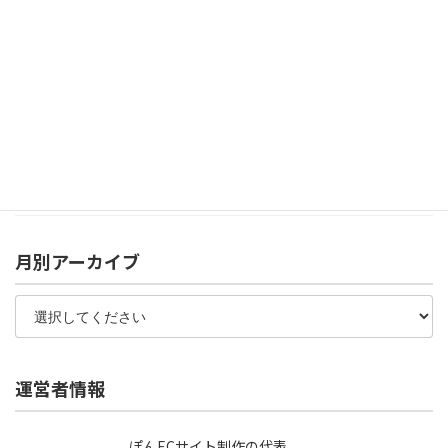
【ShopifyテーマDawn】Sectionsフォルダ内の
liquidの表示先ページまとめ
2023年4月3日
ヤフートリプルとは？使わなくてもいい例・必要な
例を解説【ヤフーショッピング】
2022年9月16日
月別アーカイブ
運営者情報
ぽんECサイト制作の代表。